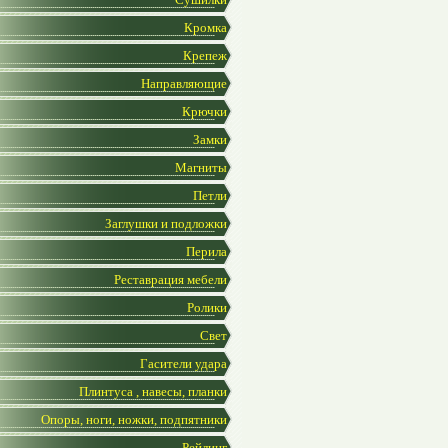
Кромка
Крепеж
Направляющие
Крючки
Замки
Магниты
Петли
Заглушки и подложки
Перила
Реставрация мебели
Ролики
Свет
Гасители удара
Плинтуса , навесы, планки
Опоры, ноги, ножки, подпятники
Рейлинг