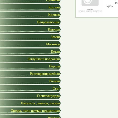
Но
хром
Кромка
Крепеж
Направляющие
Крючки
Замки
Магниты
Петли
Заглушки и подложки
Перила
Реставрация мебели
Ролики
Свет
Гасители удара
Плинтуса , навесы, планки
Опоры, ноги, ножки, подпятники
Рейлинг