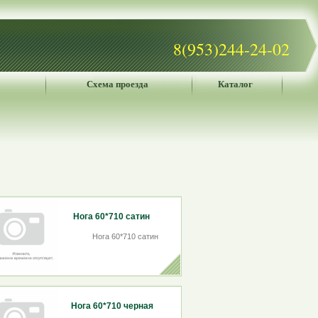
8(953)244-24-02
Схема проезда
Каталог
Нога 60*710 сатин
Нога 60*710 сатин
Нога 60*710 черная