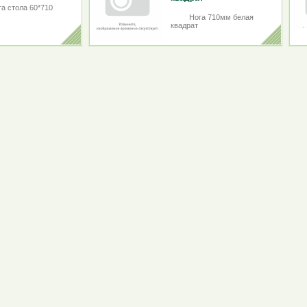
га стола 60*710
Нога 710мм белая
квадрат