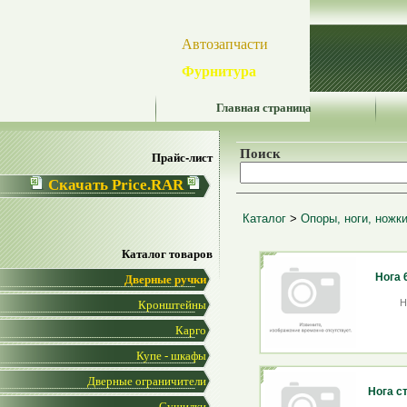
Автозапчасти
Фурнитура
Главная страница
Поиск
Прайс-лист
Скачать Price.RAR
Каталог
>
Опоры, ноги, ножки
Каталог товаров
Нога 
Дверные ручки
Н
Кронштейны
Карго
Купе - шкафы
Дверные ограничители
Нога с
Сушилки