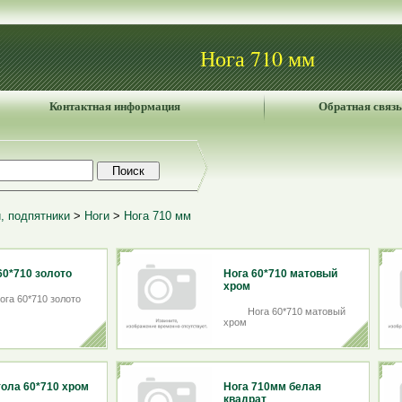
Нога 710 мм
Контактная информация
Обратная связь
, подпятники
>
Ноги
>
Нога 710 мм
60*710 золото
Нога 60*710 матовый
хром
ога 60*710 золото
Нога 60*710 матовый
хром
тола 60*710 хром
Нога 710мм белая
квадрат