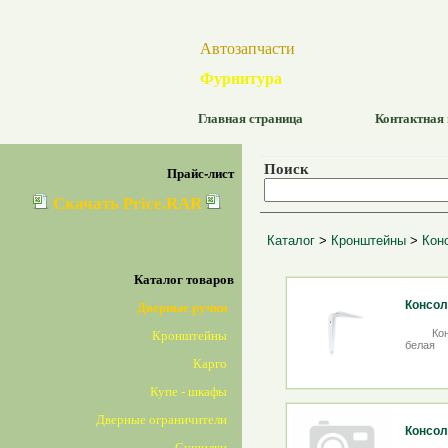
Автозапчасти
Фурнитура
Главная страница
Контактная
Поиск
Прайс-лист
Скачать Price.RAR
Каталог
>
Кронштейны
>
Кон
Каталог товаров
Консол
Дверные ручки
Ко
Кронштейны
белая
Карго
Купе - шкафы
Дверные ограничители
Консол
Сушилки