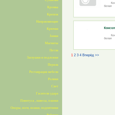
Ко
белая
Кромка
Крепеж
Направляющие
Консол
Крючки
Ко
Замки
белая
Магниты
Петли
1
2
3
4
Вперёд >>
Заглушки и подложки
Перила
Реставрация мебели
Ролики
Свет
Гасители удара
Плинтуса , навесы, планки
Опоры, ноги, ножки, подпятники
Рейлинг